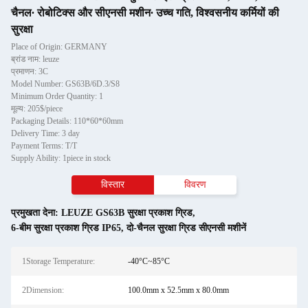
चैनल∙ रोबोटिक्स और सीएनसी मशीन∙ उच्च गति, विश्वसनीय कर्मियों की
सुरक्षा
Place of Origin: GERMANY
ब्रांड नाम: leuze
प्रमाणन: 3C
Model Number: GS63B/6D.3/S8
Minimum Order Quantity: 1
मूल्य: 205$/piece
Packaging Details: 110*60*60mm
Delivery Time: 3 day
Payment Terms: T/T
Supply Ability: 1piece in stock
विस्तार
विवरण
प्रमुखता देना:
LEUZE GS63B सुरक्षा प्रकाश ग्रिड
,
6-बीम सुरक्षा प्रकाश ग्रिड IP65
,
दो-चैनल सुरक्षा ग्रिड सीएनसी मशीनें
1Storage Temperature:
-40°C~85°C
2Dimension:
100.0mm x 52.5mm x 80.0mm