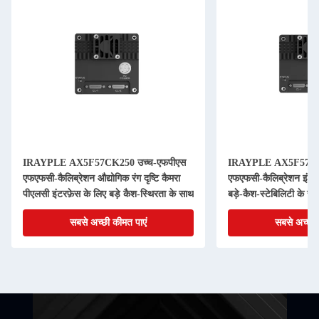
IRAYPLE AX5F57CK250 उच्च-एफपीएस
IRAYPLE AX5F57MK
एफएफसी-कैलिब्रेशन औद्योगिक रंग दृष्टि कैमरा
एफएफसी-कैलिब्रेशन इंडस्
पीएलसी इंटरफ़ेस के लिए बड़े कैश-स्थिरता के साथ
बड़े-कैश-स्टेबिलिटी के 
सबसे अच्छी कीमत पाएं
सबसे अच्छी 