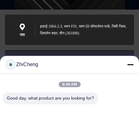
इकाई 1064-2-3, भवन F01, चरण III सॉफ्टवेयर पार्क, जिमी जिला,
ज़ियामेन शहर, चीन (361000)
पता
ZhiCheng
cocohonghuxin@gmail.com
ईमेल
6:40 AM
Good day, what product are you looking for?
0086-592-5636807
फोन